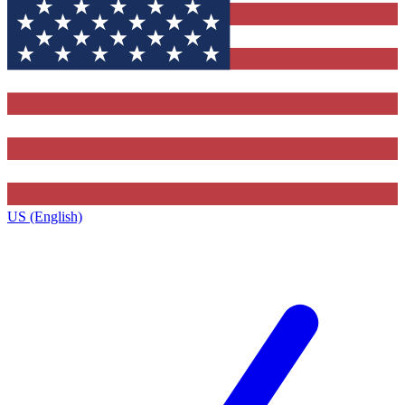
US (English)