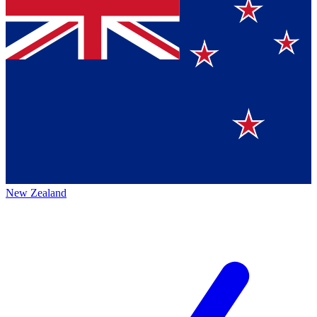
New Zealand