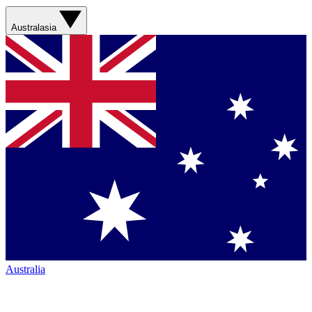
Australasia
Australia