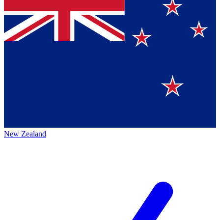
New Zealand