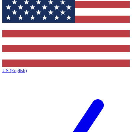
US (English)