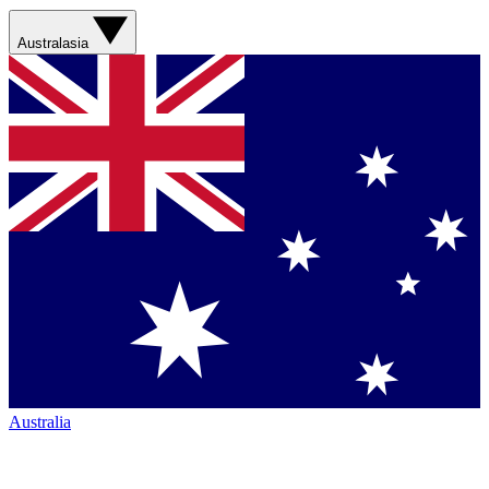
Australasia
Australia