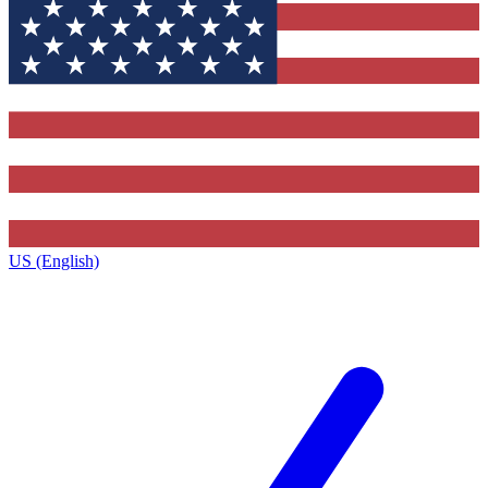
US (English)