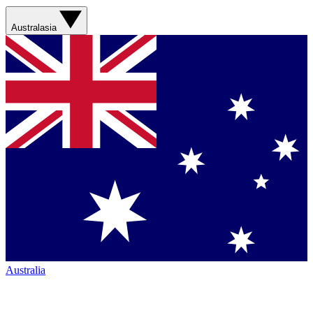
Australasia
Australia