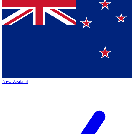
New Zealand