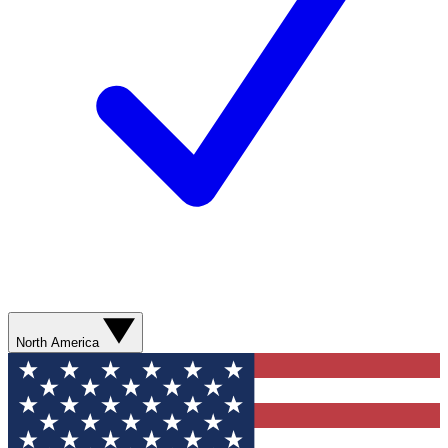
North America