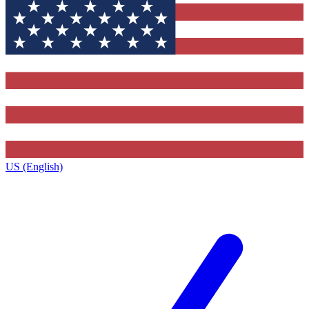
US (English)