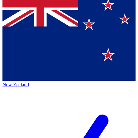
New Zealand