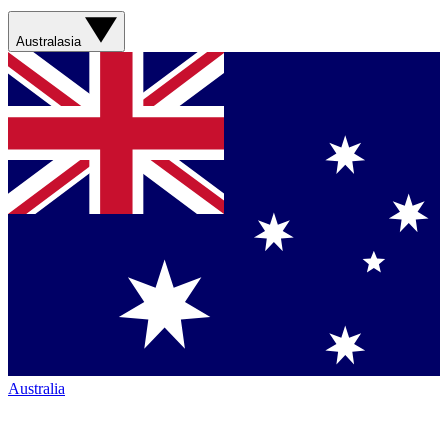
Australasia
Australia