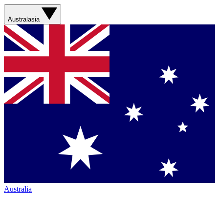
Australasia
Australia