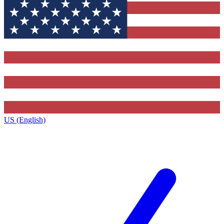
US (English)