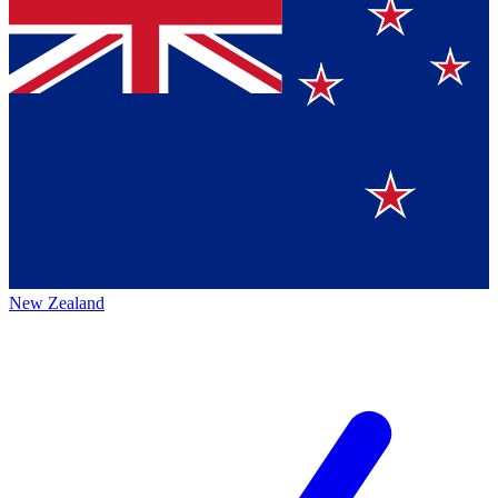
New Zealand