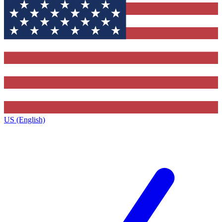
US (English)