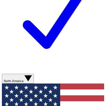
North America