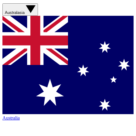
Australasia
Australia