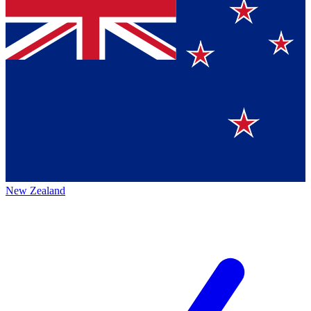
New Zealand