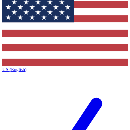
US (English)