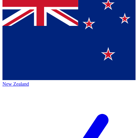
New Zealand