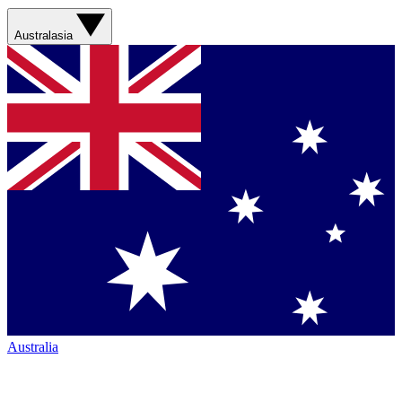
Australasia
Australia