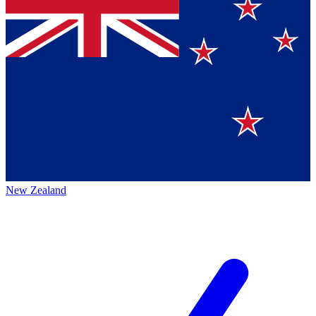
New Zealand