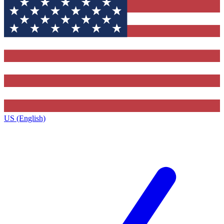
US (English)