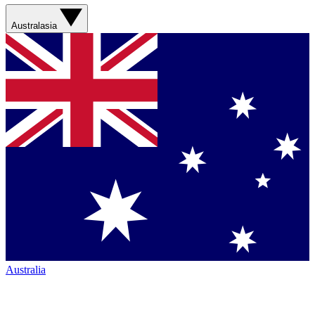
Australasia
Australia