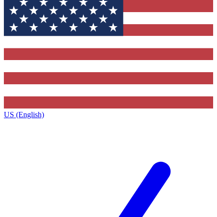
US (English)