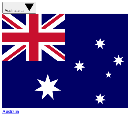
Australasia
Australia