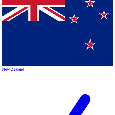
New Zealand