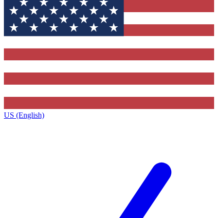
US (English)