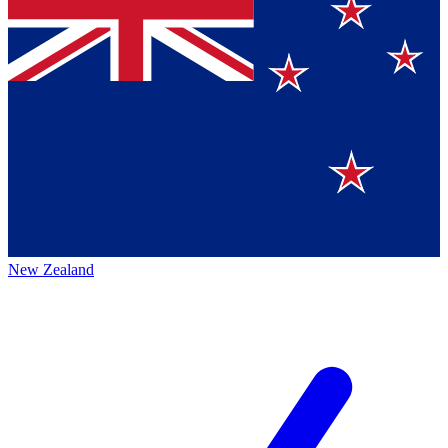
New Zealand