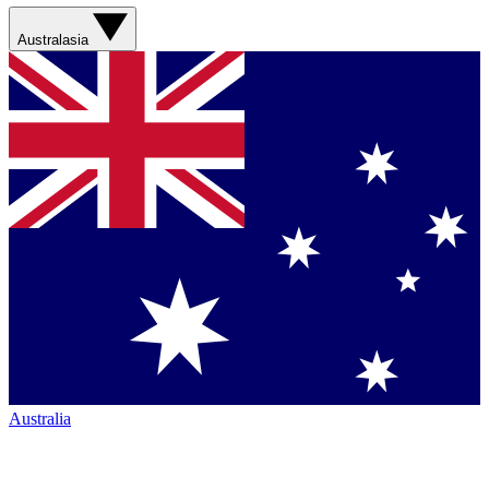
Australasia
Australia