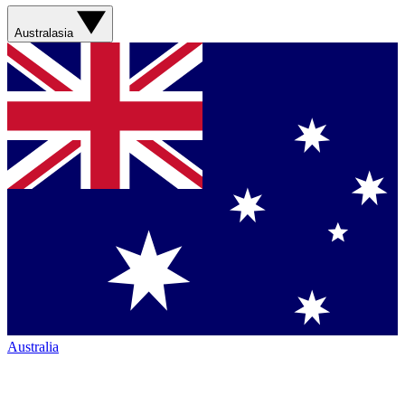
Australasia
Australia