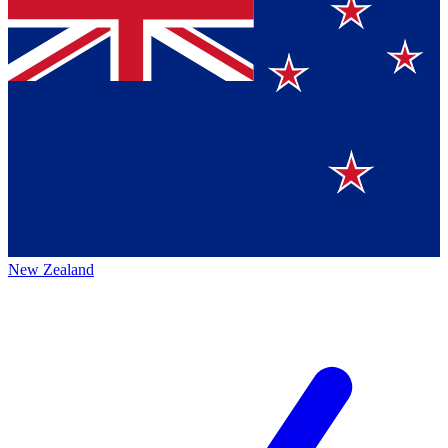
New Zealand