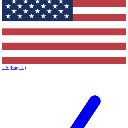
US (English)