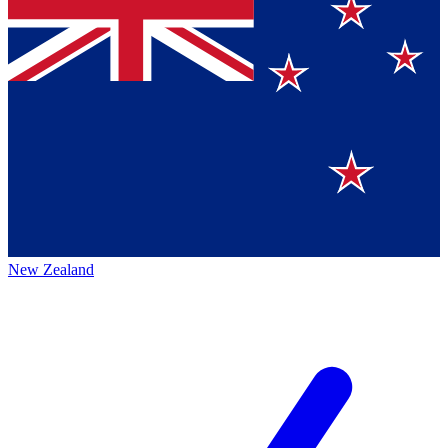
New Zealand