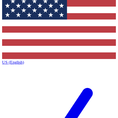
US (English)