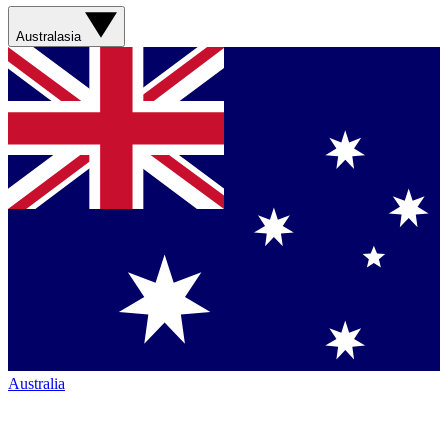
Australasia
Australia