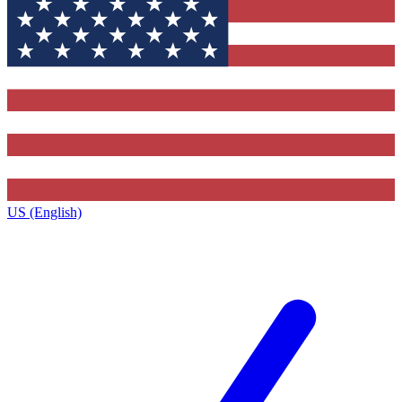
US (English)