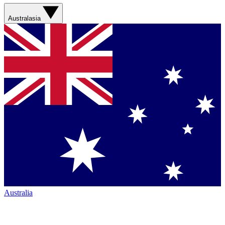
Australasia
Australia