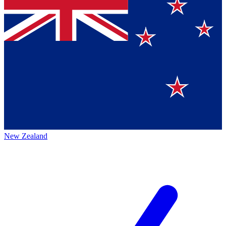
New Zealand