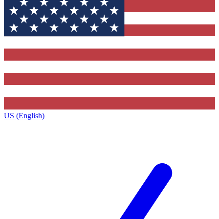
US (English)