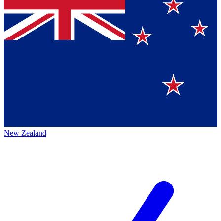
New Zealand