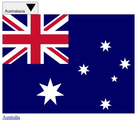
Australasia
Australia