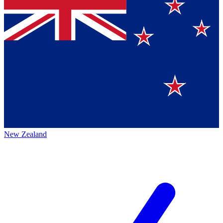
New Zealand