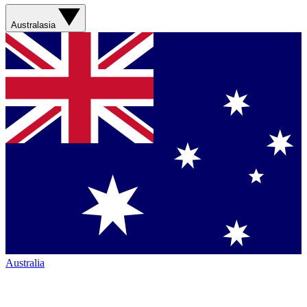
Australasia
Australia