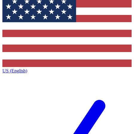
US (English)