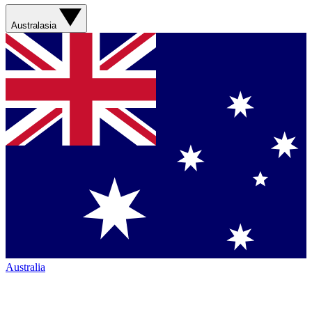
Australasia
Australia