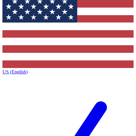
US (English)