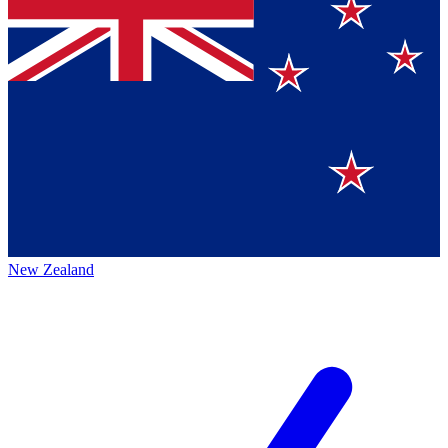
New Zealand