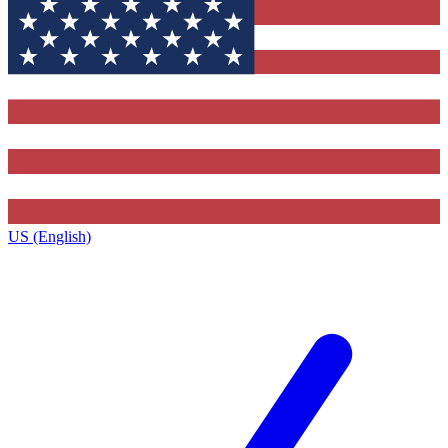
US (English)