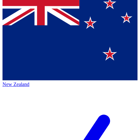
New Zealand