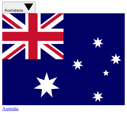
Australasia
Australia