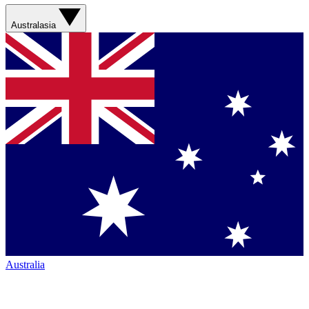
Australasia
Australia