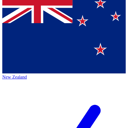
New Zealand