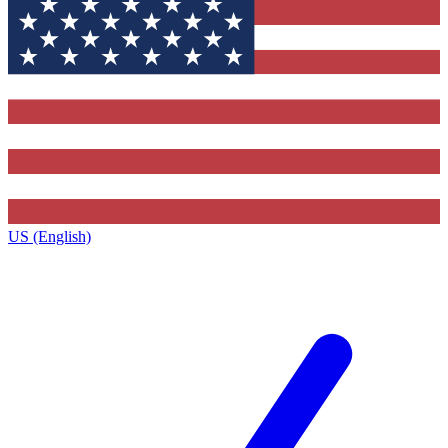
US (English)