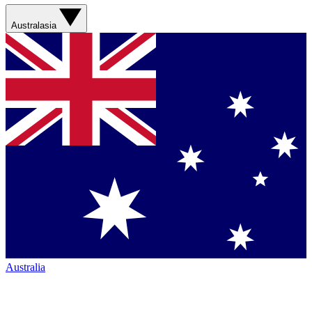
Australasia
Australia