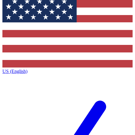
US (English)