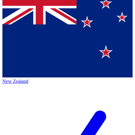
New Zealand