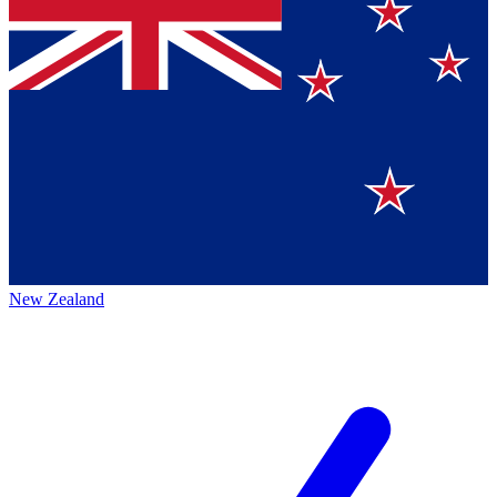
New Zealand