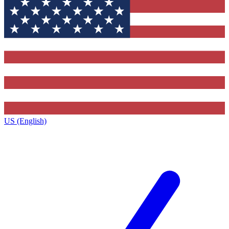
US (English)