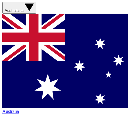
Australasia
Australia