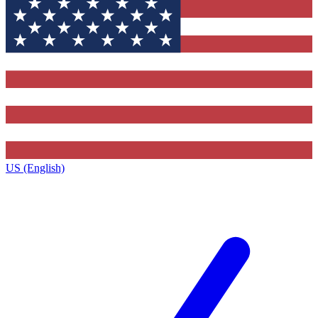
US (English)