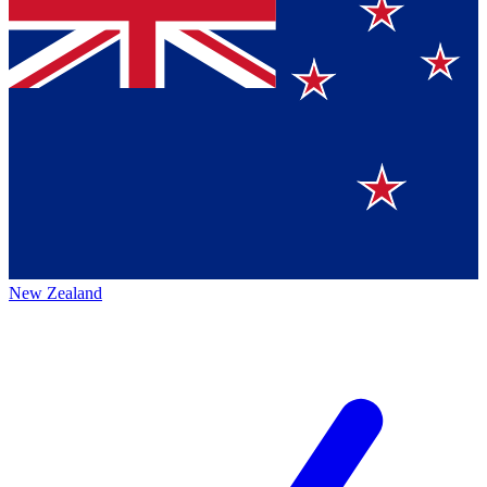
New Zealand