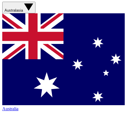
Australasia
Australia