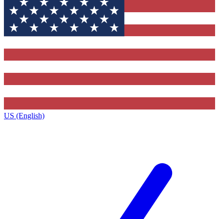
US (English)