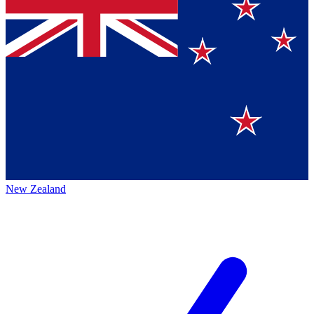
New Zealand