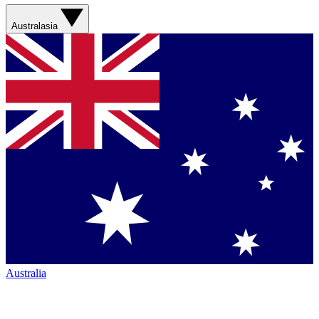
Australasia
Australia