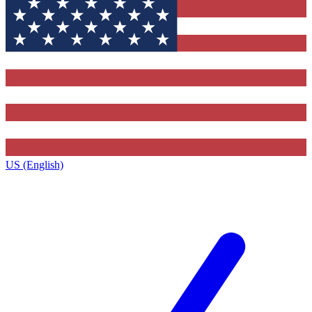
US (English)