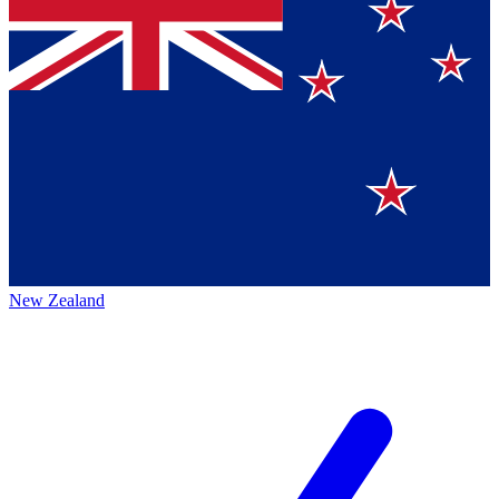
New Zealand