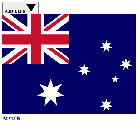
Australasia
Australia