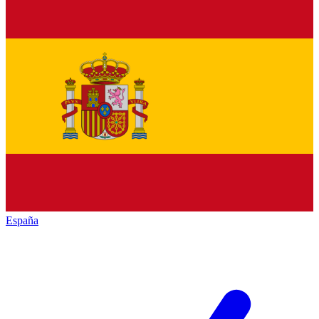
España