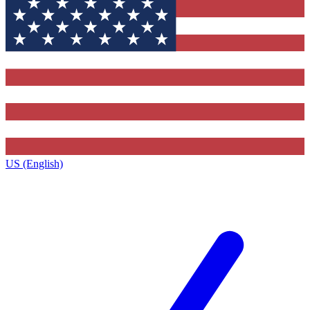
US (English)