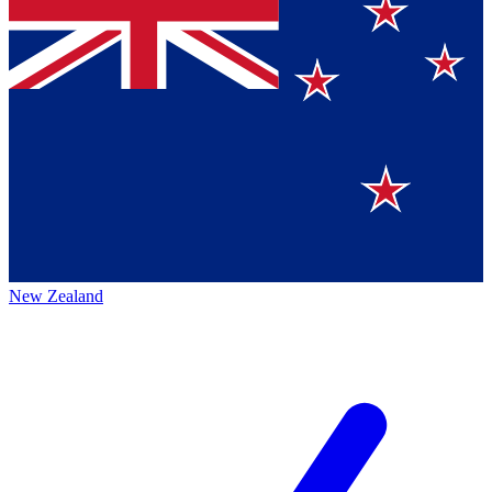
New Zealand