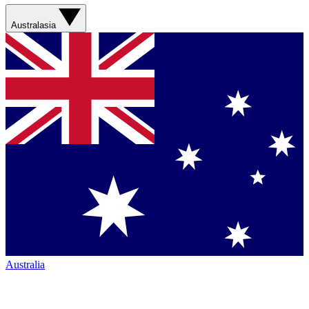
Australasia
Australia