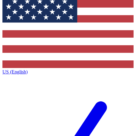
US (English)