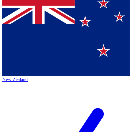
New Zealand