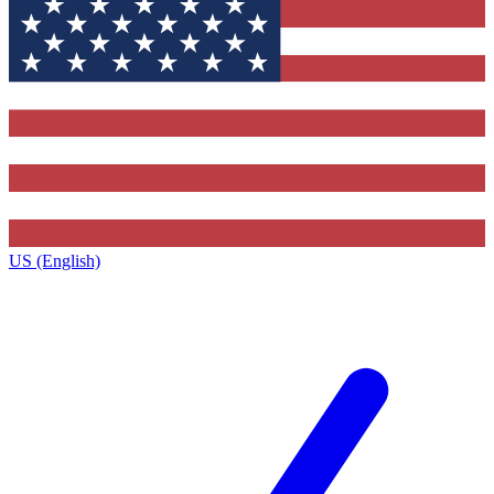
US (English)