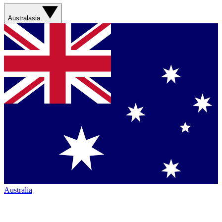
Australasia
Australia