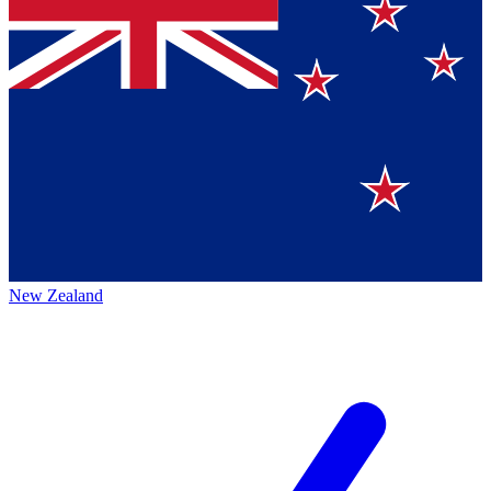
New Zealand