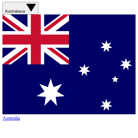
Australasia
Australia