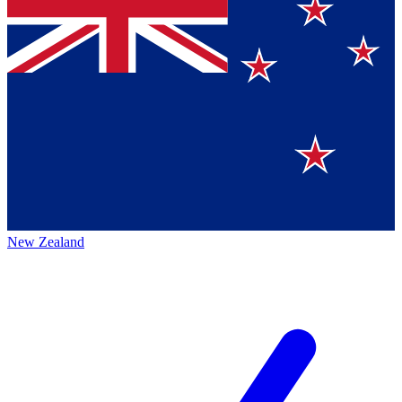
New Zealand