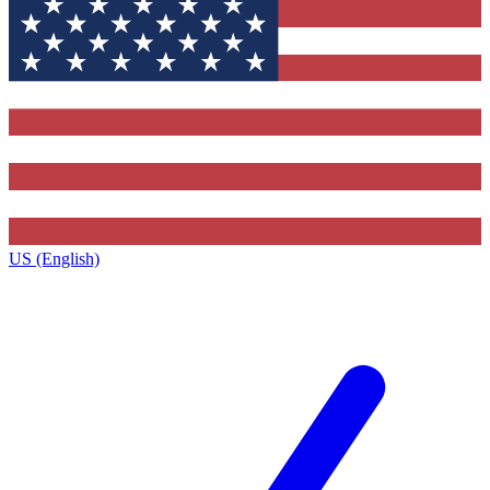
US (English)