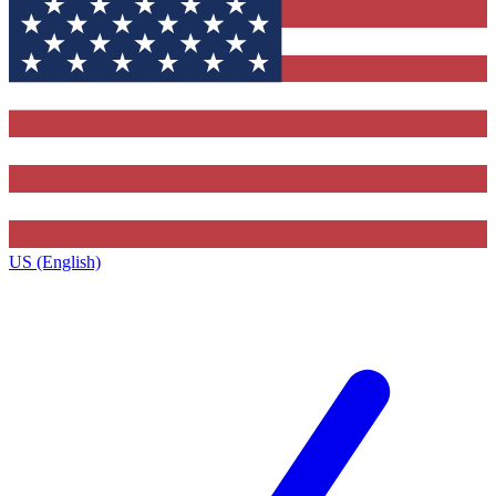
US (English)