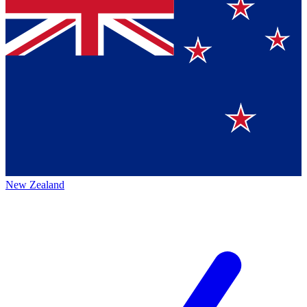
New Zealand