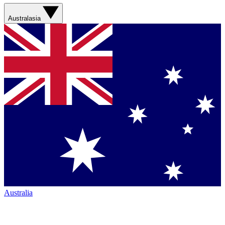
Australasia
Australia