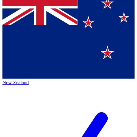
New Zealand