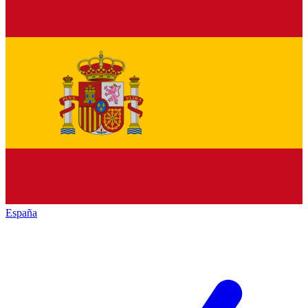
España