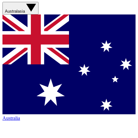
Australasia
Australia