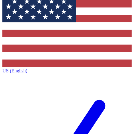
US (English)