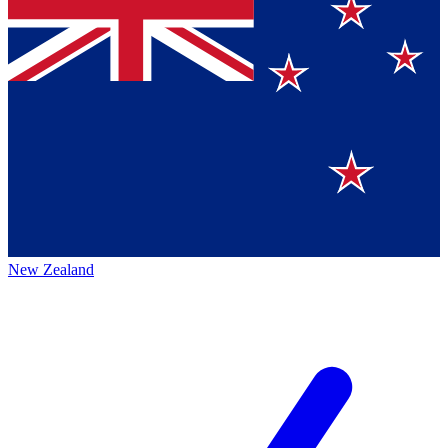
New Zealand