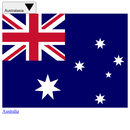
Australasia
Australia