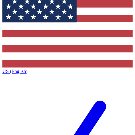
US (English)