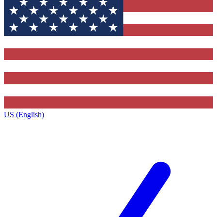
US (English)