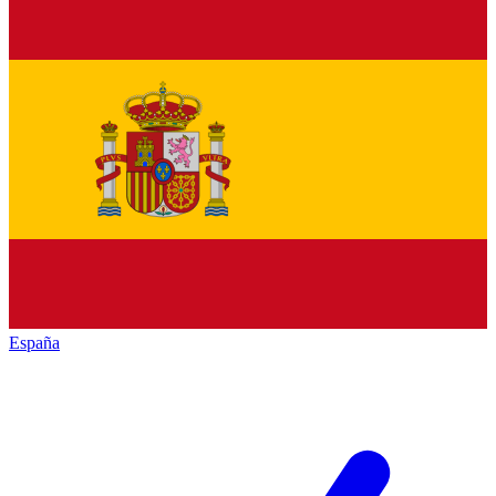
España