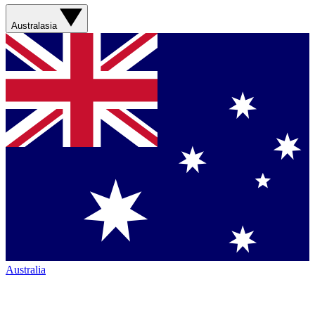
Australasia
Australia