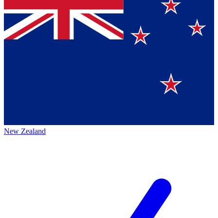
New Zealand