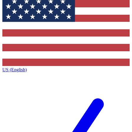
US (English)