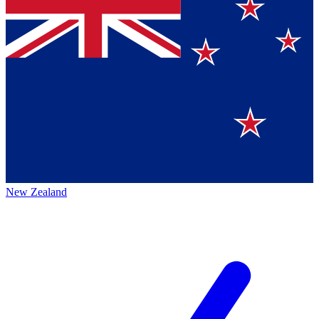
New Zealand