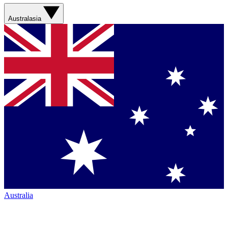
Australasia
Australia