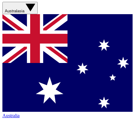
Australasia
Australia