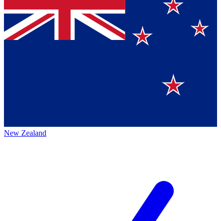
New Zealand