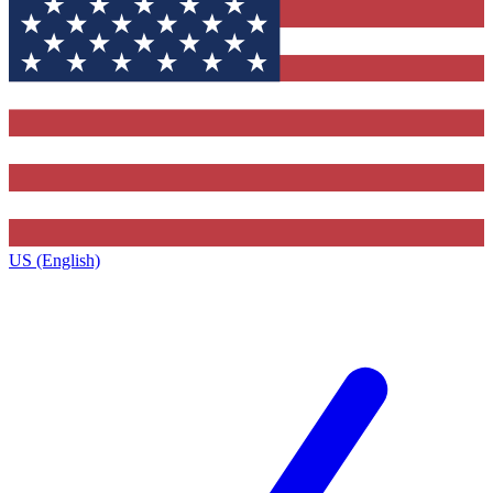
US (English)