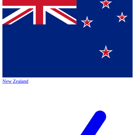
New Zealand