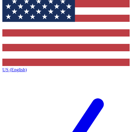
US (English)