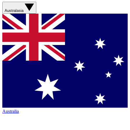
Australasia
Australia