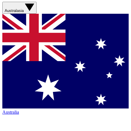
Australasia
Australia