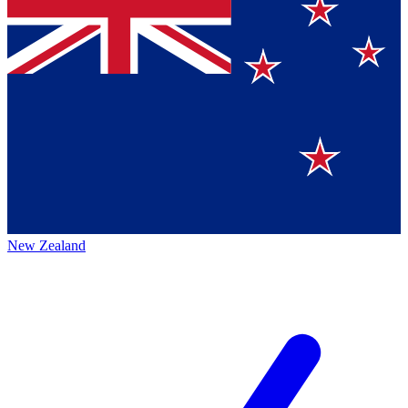
New Zealand