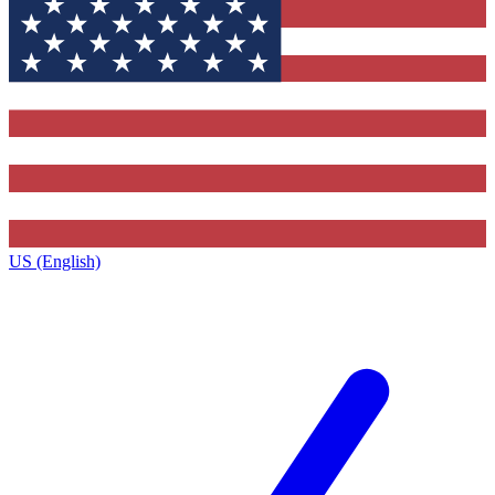
US (English)