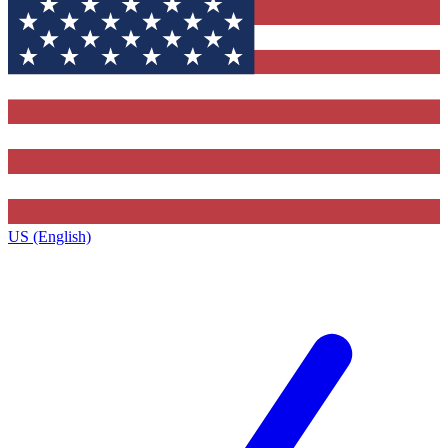
US (English)