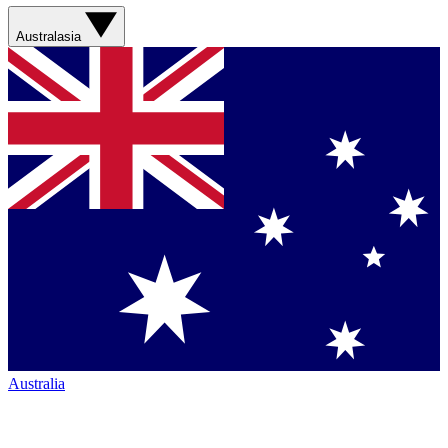
Australasia
Australia