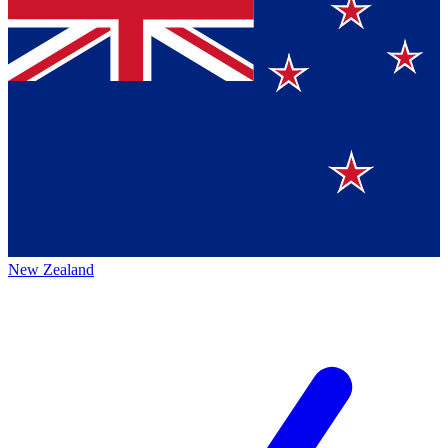
New Zealand