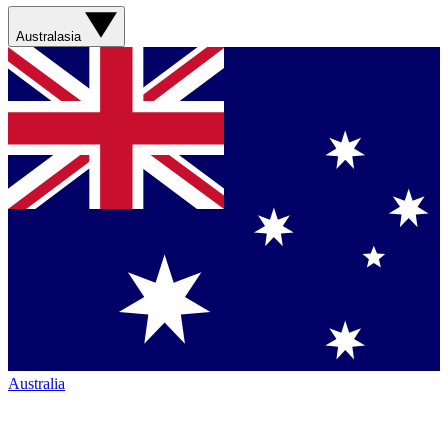
Australasia
Australia