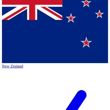
New Zealand