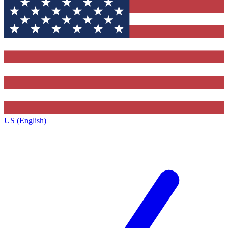
US (English)