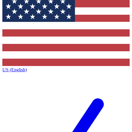
US (English)