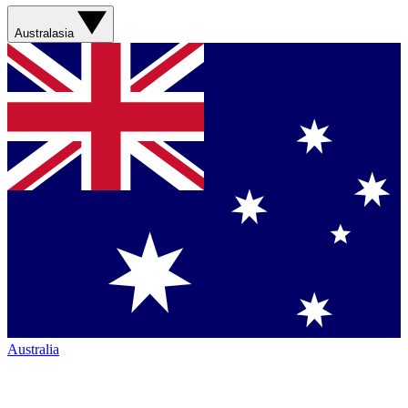
Australasia
Australia