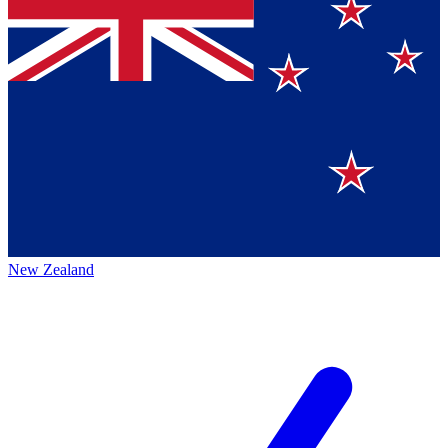
New Zealand