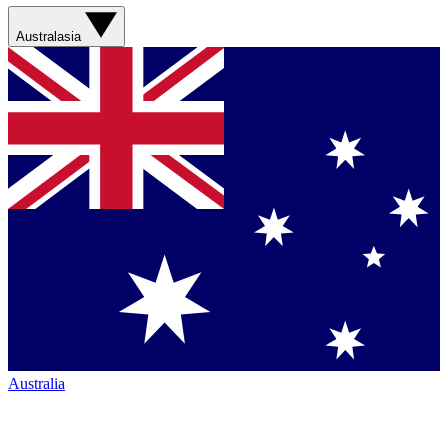
Australasia
Australia