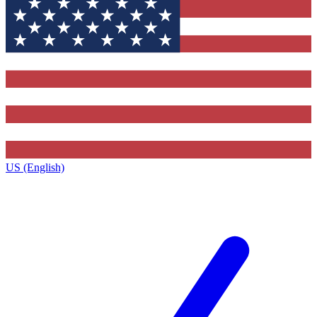
US (English)