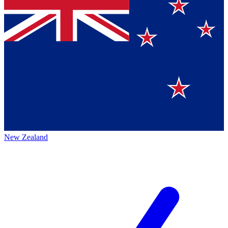
New Zealand