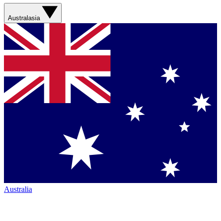
Australasia
Australia