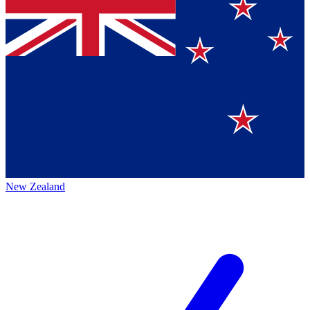
New Zealand