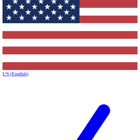
US (English)