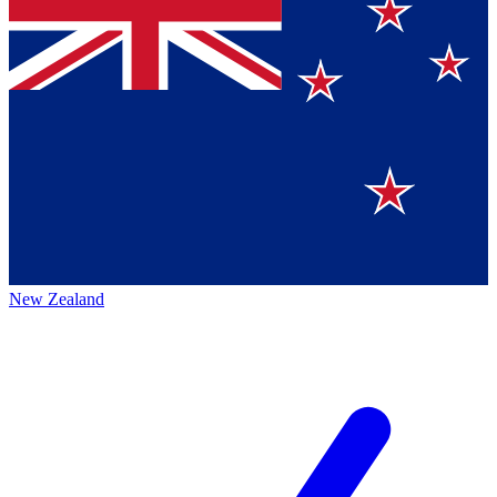
New Zealand