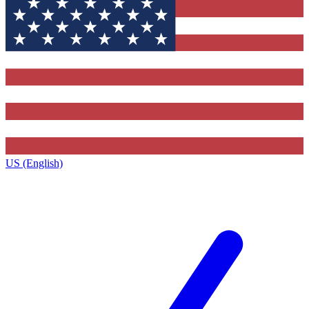
US (English)