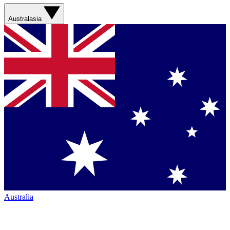
Australasia
Australia