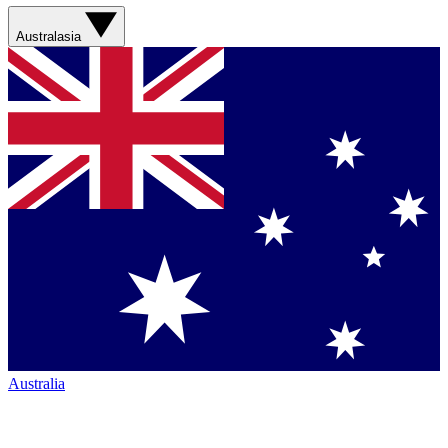
Australasia
Australia