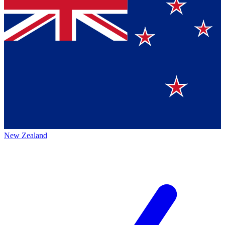
New Zealand