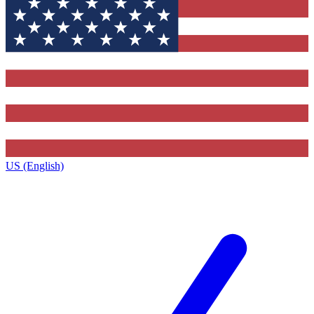
US (English)