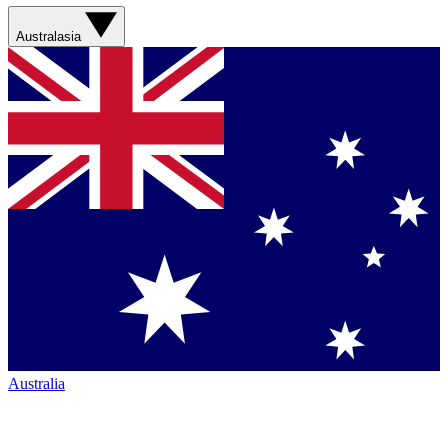
Australasia
Australia