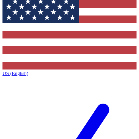
US (English)