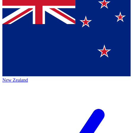
New Zealand