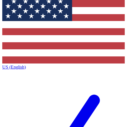
US (English)