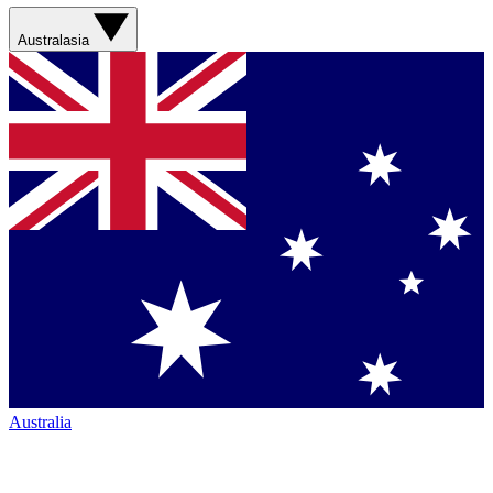
Australasia
Australia