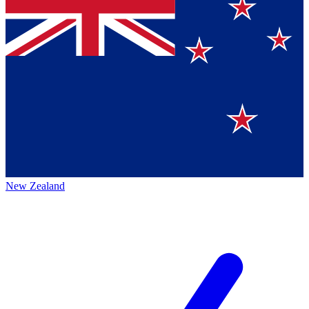
New Zealand