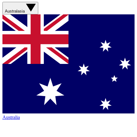
Australasia
Australia