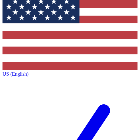
US (English)