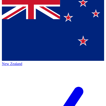
New Zealand