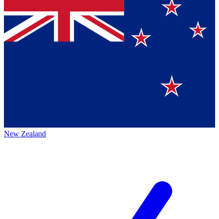
New Zealand