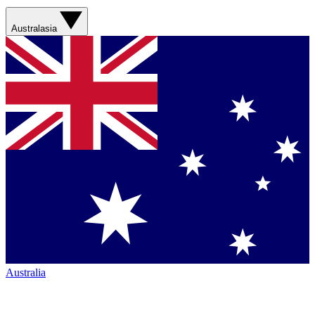
Australasia
Australia