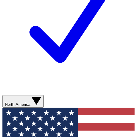
North America