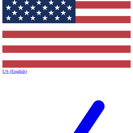
US (English)