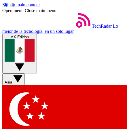
Skip to main content
Open menu
Close main menu
TechRadar
Lo
mejor de la tecnología, en un solo lugar
MX Edition
Asia