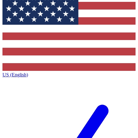
US (English)