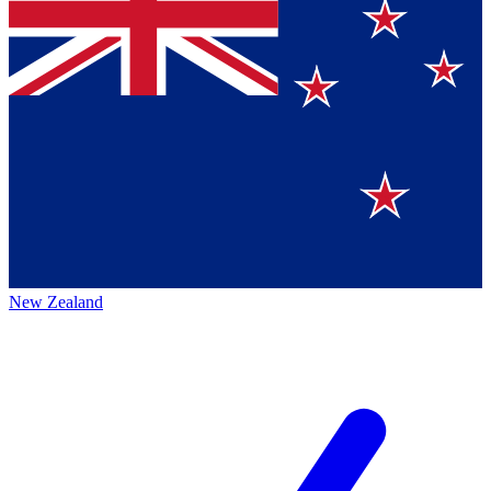
New Zealand