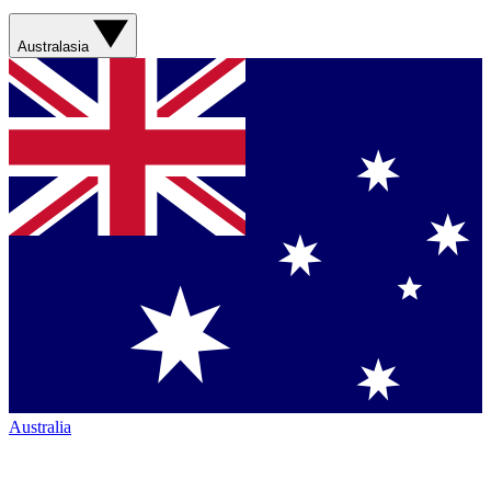
Australasia
Australia