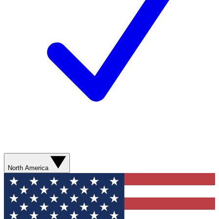
North America