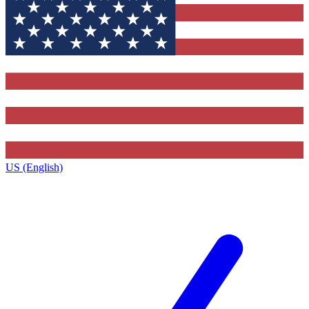
US (English)