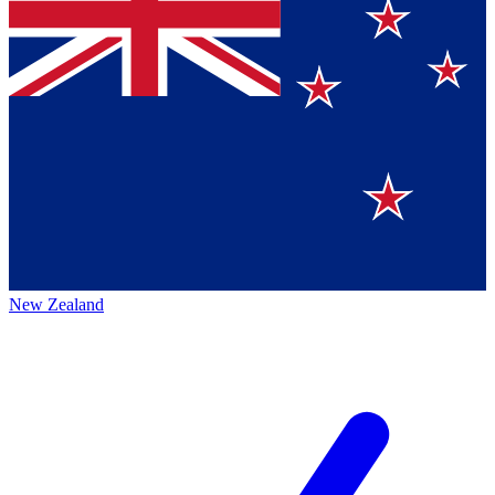
New Zealand