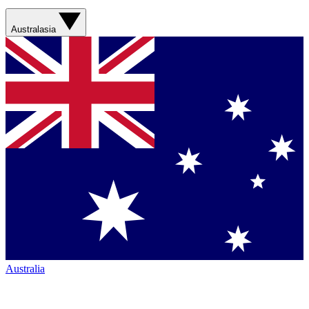
Australasia
Australia