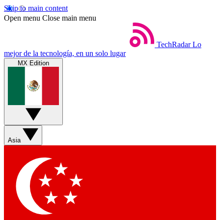
Skip to main content
Open menu
Close main menu
TechRadar
Lo
mejor de la tecnología, en un solo lugar
MX Edition
Asia