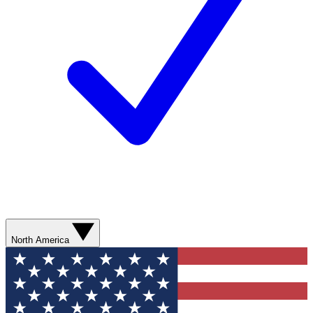
North America