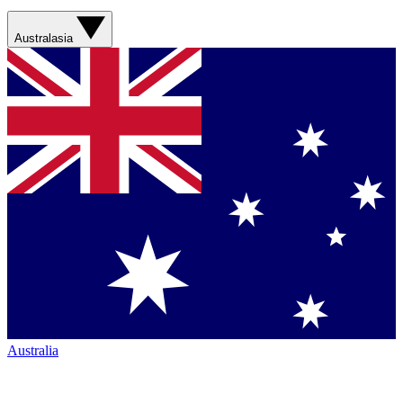
Australasia
Australia