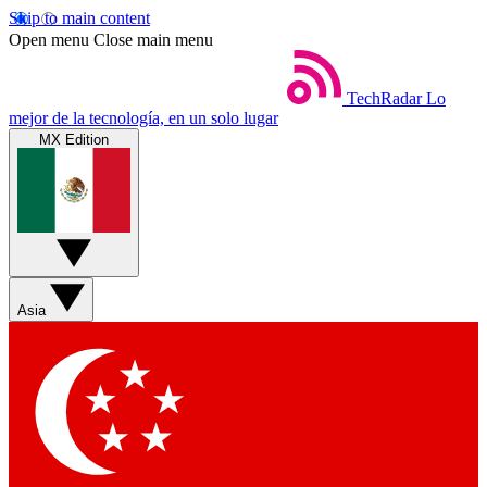
Skip to main content
Open menu
Close main menu
TechRadar
Lo
mejor de la tecnología, en un solo lugar
MX Edition
Asia