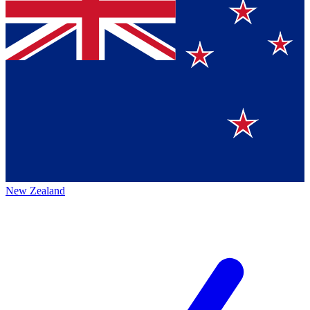
New Zealand