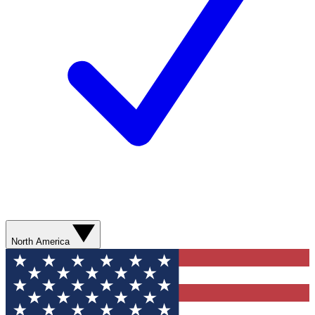
North America