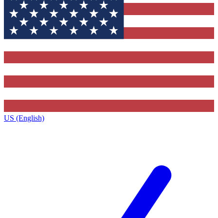
US (English)