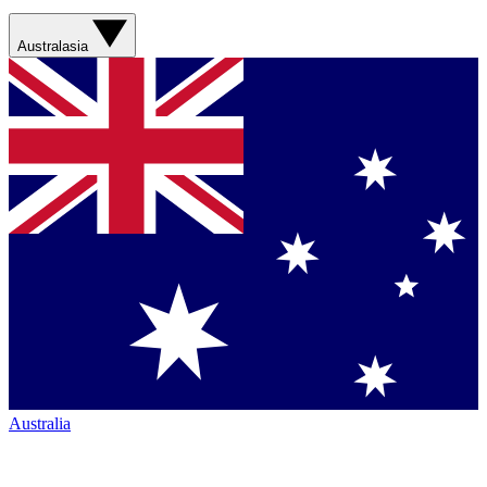
Australasia
Australia