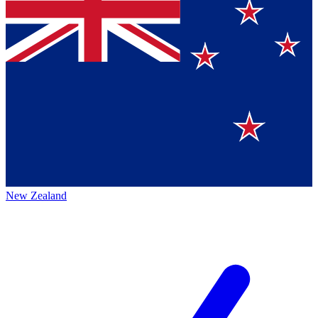
New Zealand