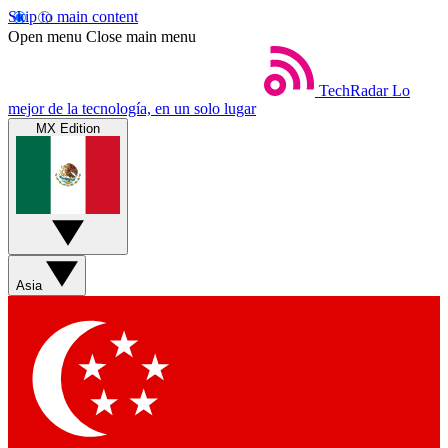
Skip to main content
Open menu
Close main menu
TechRadar
Lo
mejor de la tecnología, en un solo lugar
MX Edition
Asia