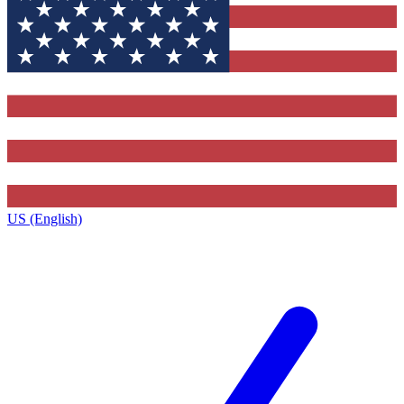
US (English)