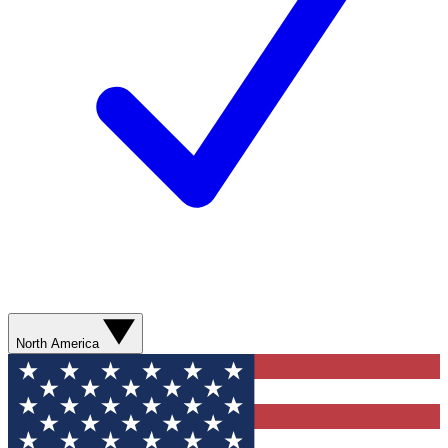
North America